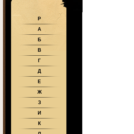
Р
А
Б
В
Г
Д
Е
Ж
З
И
К
Л