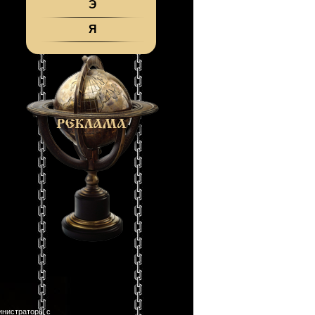
Э
Я
инистраторы с