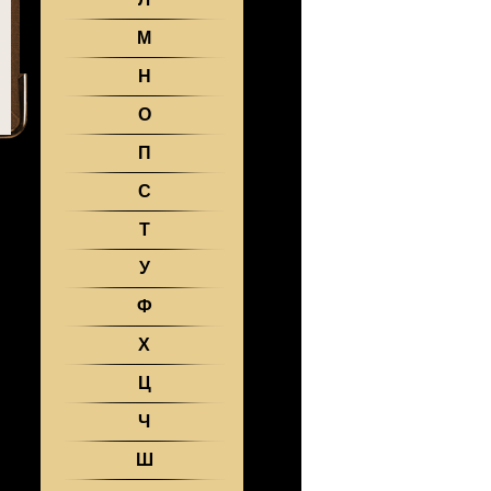
М
Н
О
П
С
Т
У
Ф
Х
Ц
Ч
Ш