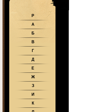
Р
А
Б
В
Г
Д
Е
Ж
З
И
К
Л