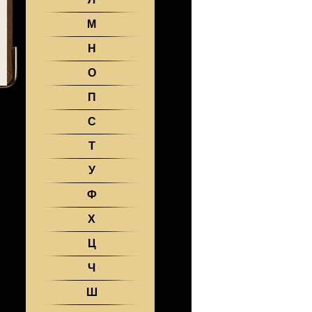
М
Н
О
П
С
Т
У
Ф
Х
Ц
Ч
Ш