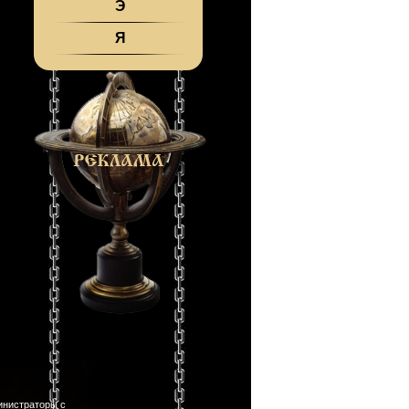
Э
Я
инистраторы с