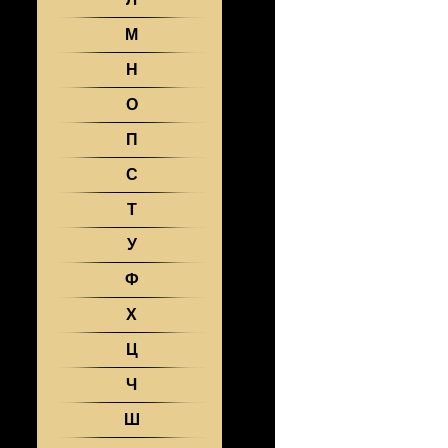
М
Н
О
П
С
Т
У
Ф
Х
Ц
Ч
Ш