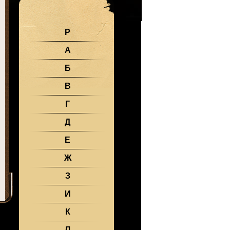
Р
А
Б
В
Г
Д
Е
Ж
З
И
К
Л