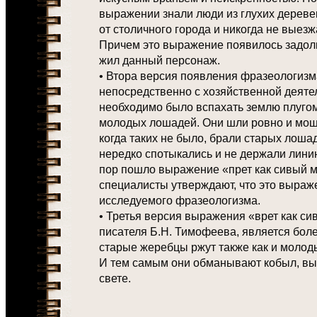
выражении знали люди из глухих дереве
от столичного города и никогда не выезж
Причем это выражение появилось задолго
жил данный персонаж.
• Втора версия появления фразеологизм
непосредственно с хозяйственной деятел
необходимо было вспахать землю плугом
молодых лошадей. Они шли ровно и мощ
когда таких не было, брали старых лоша
нередко спотыкались и не держали линию
пор пошло выражение «прет как сивый 
специалисты утверждают, что это выраж
исследуемого фразеологизма.
• Третья версия выражения «врет как с
писателя Б.Н. Тимофеева, является боле
старые жеребцы ржут также как и молод
И тем самым они обманывают кобыл, вы
свете.