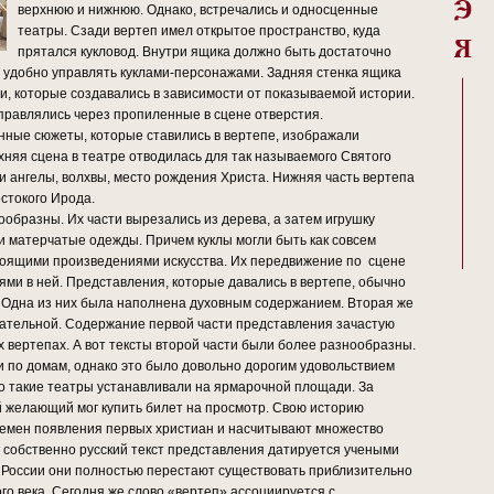
верхнюю и нижнюю. Однако, встречались и односценные
театры. Сзади вертеп имел открытое пространство, куда
прятался кукловод. Внутри ящика должно быть достаточно
о удобно управлять куклами-персонажами.
Задняя стенка ящика
и, которые создавались в зависимости от показываемой истории.
правлялись через пропиленные в сцене отверстия.
ные сюжеты, которые ставились в вертепе, изображали
няя сцена в театре отводилась для так называемого Святого
и ангелы, волхвы, место рождения Христа. Нижняя часть вертепа
стокого Ирода.
образны. Их части вырезались из дерева, а затем игрушку
и матерчатые одежды. Причем куклы могли быть как совсем
стоящими произведениями искусства. Их передвижение по сцене
ми в ней. Представления, которые давались в вертепе, обычно
. Одна из них была наполнена духовным содержанием. Вторая же
ательной. Содержание первой части представления зачастую
х вертепах. А вот тексты второй части были более разнообразны.
и по домам, однако это было довольно дорогим удовольствием
го такие театры устанавливали на ярмарочной площади. За
 желающий мог купить билет на просмотр. Свою историю
ремен появления первых христиан и насчитывают множество
 собственно русский текст представления датируется учеными
 России они полностью перестают существовать приблизительно
го века. Сегодня же слово «вертеп» ассоциируется с