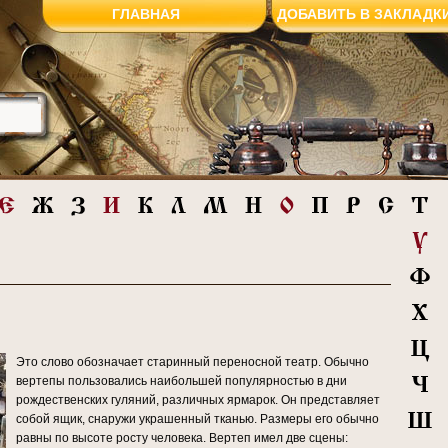
ГЛАВНАЯ
ДОБАВИТЬ В ЗАКЛАДК
Это слово обозначает старинный переносной театр. Обычно
вертепы пользовались наибольшей популярностью в дни
рождественских гуляний, различных ярмарок. Он представляет
собой ящик, снаружи украшенный тканью. Размеры его обычно
равны по высоте росту человека. Вертеп имел две сцены: