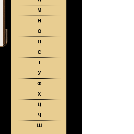
М
Н
О
П
С
Т
У
Ф
Х
Ц
Ч
Ш