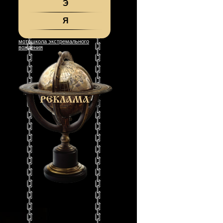
Э
Я
мотошкола экстремального
вождения