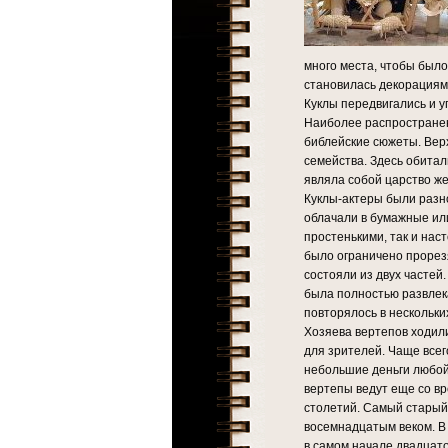
много места, чтобы был
становилась декорациям
Куклы передвигались и у
Наиболее распространен
библейские сюжеты. Верх
семейства. Здесь обитал
являла собой царство же
Куклы-актеры были разно
облачали в бумажные ил
простенькими, так и на
было ограничено прорезя
состояли из двух частей
была полностью развлек
повторялось в нескольки
Хозяева вертепов ходил
для зрителей. Чаще все
небольшие деньги любой
вертепы ведут еще со в
столетий. Самый старый
восемнадцатым веком. В
в самом начале двадцато