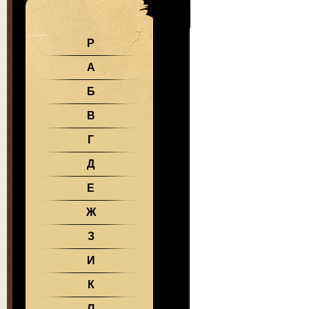
Р
А
Б
В
Г
Д
Е
Ж
З
И
К
Л