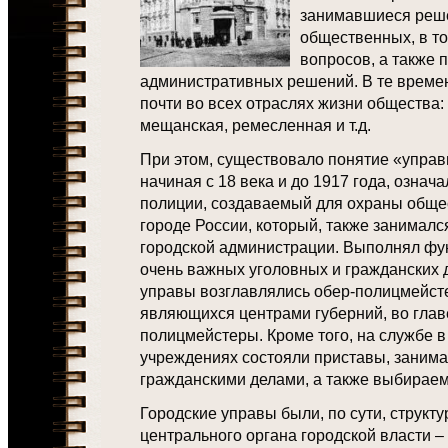
занимавшиеся реш
общественных, в то
вопросов, а также 
административных решений. В те време
почти во всех отраслях жизни общества:
мещанская, ремесленная и т.д.
При этом, существовало понятие «управ
начиная с 18 века и до 1917 года, означ
полиции, создаваемый для охраны обще
городе России, который, также занимал
городской администрации. Выполнял фу
очень важных уголовных и гражданских 
управы возглавлялись обер-полицмейсте
являющихся центрами губерний, во глав
полицмейстеры. Кроме того, на службе в
учреждениях состояли приставы, заним
гражданскими делами, а также выбирае
Городские управы были, по сути, струк
центрального органа городской власти – 