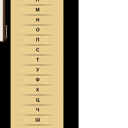
М
Н
О
П
С
Т
У
Ф
Х
Ц
Ч
Ш