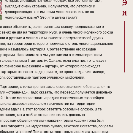
которых упоминается некая «орда». Всё это, опять-таки,
выглядит очень странно. Получается, что летописи и
делопроизводство в империи монголов велись не на
монгольском языке? Это, что шутка такая?
о легко объяснить, если принять за основу предположение о
 веках не ига на территории Руси, а очень многочисленного союза
или и русские и монголы и множество представителей других
тво, на территории которого проживало столь многонациональное
ение называлось Тартария. Соответственно его граждан
ртарами. Напомним, что мы уже писали о самом вероятном
слова «татары (тартары)». Однако, если вкратце, то следует
что греческое выражение «Тартар», от которого происходят
тартары» означает «ад», причем, не просто ад, а чистилище,
оги, составлявшие пантеон эллинской мифологии.
Тартария», с точки зрения смыслового значения обозначало что-
или «страна-ад». Надо сказать, что перевод получается довольно
й. Что же могло заставить предков современных европейцев
располагавшееся в прошлом тысячелетии на территории
дием ада? На этот вопрос ответить совсем не сложно. В те
стояния, как и любые экспансии велись довольно
м простым общепринятым «маркетинговым ходом» тогда был
Как говорится, не мудрствую лукаво, захотели богатства, собрали
обольше, и вперед! При этом, можно только догадываться о том,