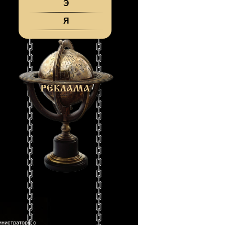
Э
Я
инистраторы с