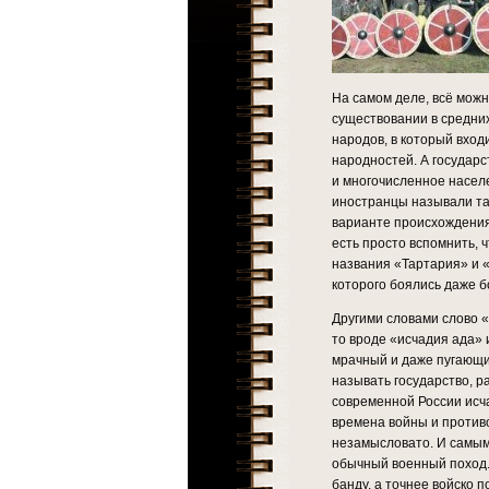
На самом деле, всё можн
существовании в средних
народов, в который вход
народностей. А государс
и многочисленное насел
иностранцы называли та
варианте происхождения 
есть просто вспомнить, 
названия «Тартария» и «
которого боялись даже б
Другими словами слово «
то вроде «исчадия ада» 
мрачный и даже пугающи
называть государство, 
современной России исча
времена войны и противо
незамысловато. И самы
обычный военный поход. 
банду, а точнее войско п