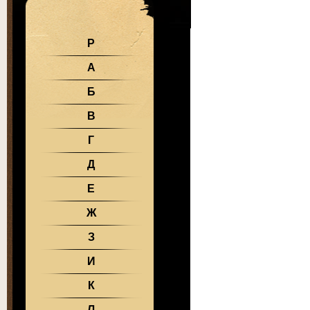
Р
А
Б
В
Г
Д
Е
Ж
З
И
К
Л