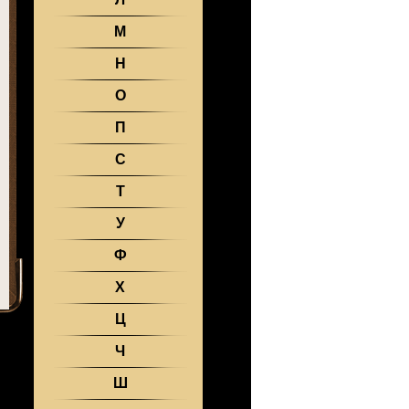
М
Н
О
П
С
Т
У
Ф
Х
Ц
Ч
Ш