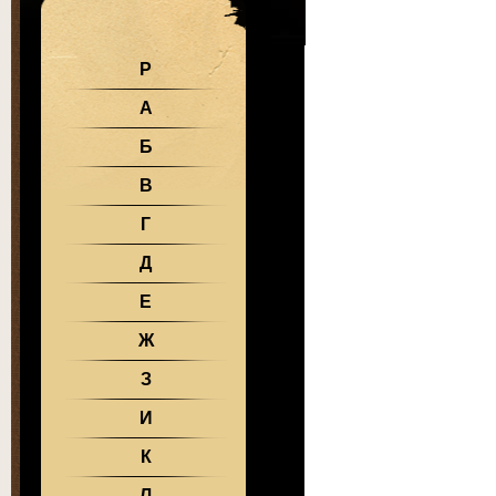
Р
А
Б
В
Г
Д
Е
Ж
З
И
К
Л