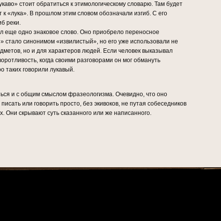
каво» стоит обратиться к этимологическому словарю. Там будет
т к «лука». В прошлом этим словом обозначали изгиб. С его
б реки.
л еще одно знаковое слово. Оно приобрело переносное
» стало синонимом «извилистый», но его уже использовали не
дметов, но и для характеров людей. Если человек выказывал
зворотливость, когда своими разговорами он мог обмануть
о таких говорили лукавый.
ься и с общим смыслом фразеологизма. Очевидно, что оно
писать или говорить просто, без экивоков, не путая собеседников
. Они скрывают суть сказанного или же написанного.