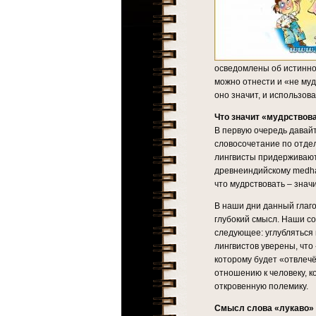
осведомлены об истинно
можно отнести и «не муд
оно значит, и использов
Что значит «мудрствов
В первую очередь давай
словосочетание по отдел
лингвисты придерживаютс
древнеиндийскому medha
что мудрствовать – знач
В наши дни данный глаг
глубокий смысл. Наши со
следующее: углубляться
лингвистов уверены, что
которому будет «отвлечё
отношению к человеку, к
откровенную полемику.
Смысл слова «лукаво»