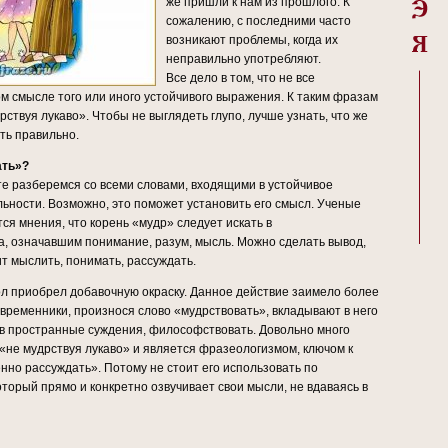
же пришли к нам из прошлого. К
сожалению, с последними часто
возникают проблемы, когда их
неправильно употребляют.
Все дело в том, что не все
м смысле того или иного устойчивого выражения. К таким фразам
рствуя лукаво». Чтобы не выглядеть глупо, лучше узнать, что же
ать правильно.
ать»?
те разберемся со всеми словами, входящими в устойчивое
ьности. Возможно, это поможет установить его смысл. Ученые
я мнения, что корень «мудр» следует искать в
, означавшим понимание, разум, мысль. Можно сделать вывод,
ит мыслить, понимать, рассуждать.
ол приобрел добавочную окраску. Данное действие заимело более
временники, произнося слово «мудрствовать», вкладывают в него
 в пространные суждения, философствовать. Довольно много
 «не мудрствуя лукаво» и является фразеологизмом, ключом к
нно рассуждать». Потому не стоит его использовать по
оторый прямо и конкретно озвучивает свои мысли, не вдаваясь в