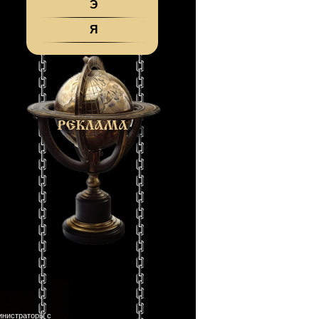
Э
Я
инистраторы с