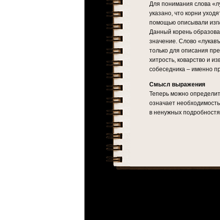
Для понимания слова «лу
указано, что корни уходя
помощью описывали изги
Данный корень образова
значение. Слово «лукавъ
только для описания пре
хитрость, коварство и и
собеседника – именно пр
Смысл выражения
Теперь можно определит
означает необходимость 
в ненужных подробностях