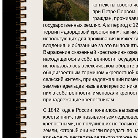
контексты своего и
при Петре Первом,
граждан, проживав
государственных землях. А в период с 1
термин «дворцовый крестьянин», так им
использующих для проживания княжески
владения, и обязанные за это выполнят
Выражение «казенный крестьянин» озна
находящегося в собственности государств
использовалось в лексическом обороте в
общеизвестным термином «крепостной к
сельский житель, принадлежавший помещ
землевладельцев называли крепостникам
них в собственности, именовали крепост
принадлежащие крепостникам.
С 1842 года в России появилось выраж
крестьянин», так называли земледельце
крепостными, но получивших не только с
земли, который они могли передать по н
вольное существование такого труженик